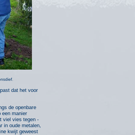
nsdief.
epast dat het voor
langs de openbare
p een manier
viel vies tegen -
r in oude metalen,
ine kwijt geweest