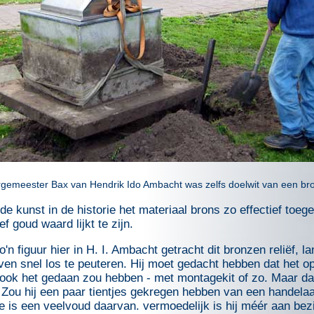
rgemeester Bax van Hendrik Ido Ambacht was zelfs doelwit van een bro
de kunst in de historie het materiaal brons zo effectief toeg
 goud waard lijkt te zijn.
o'n figuur hier in H. I. Ambacht getracht dit bronzen reliëf, 
ven snel los te peuteren. Hij moet gedacht hebben dat het o
ook het gedaan zou hebben - met montagekit of zo. Maar dat 
Zou hij een paar tientjes gekregen hebben van een handelaa
e is een veelvoud daarvan. vermoedelijk is hij méér aan bez