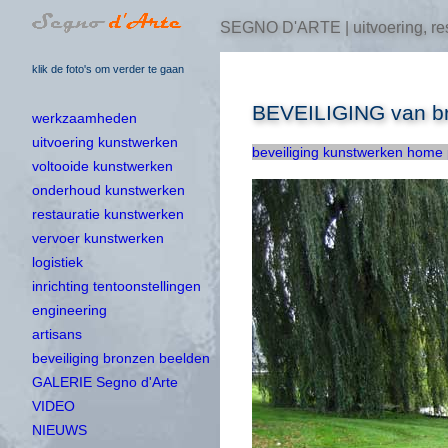
SEGNO D'ARTE | uitvoering, res
klik de foto's om verder te gaan
BEVEILIGING van bro
werkzaamheden
uitvoering kunstwerken
beveiliging kunstwerken home
voltooide kunstwerken
onderhoud kunstwerken
restauratie kunstwerken
vervoer kunstwerken
logistiek
inrichting tentoonstellingen
engineering
artisans
beveiliging bronzen beelden
GALERIE Segno d'Arte
VIDEO
NIEUWS