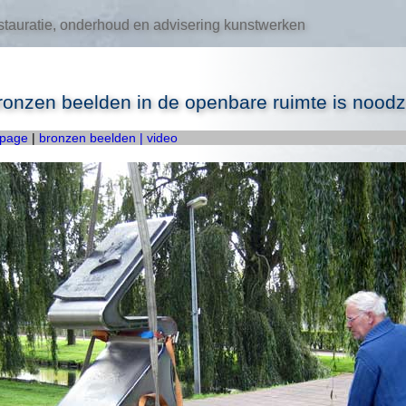
tauratie, onderhoud en advisering kunstwerken
nzen beelden in de openbare ruimte is noodza
 page
|
bronzen beelden
| video