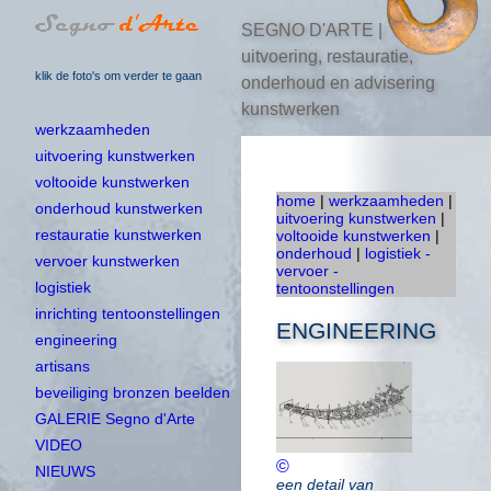
SEGNO D'ARTE |
uitvoering, restauratie,
klik de foto's om verder te gaan
onderhoud en advisering
kunstwerken
werkzaamheden
uitvoering kunstwerken
voltooide kunstwerken
home
|
werkzaamheden
|
onderhoud kunstwerken
uitvoering kunstwerken
|
restauratie kunstwerken
voltooide kunstwerken
|
onderhoud
|
logistiek -
vervoer kunstwerken
vervoer -
logistiek
tentoonstellingen
inrichting tentoonstellingen
ENGINEERING
engineering
artisans
beveiliging bronzen beelden
GALERIE Segno d'Arte
VIDEO
©
NIEUWS
een detail van