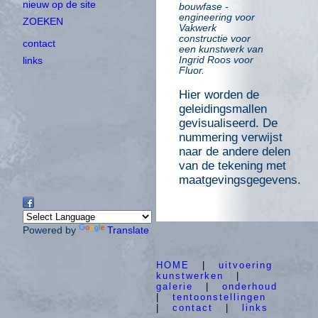
nieuw op de site
bouwfase
-
engineering voor
ZOEKEN
Vakwerk
constructie voor
contact
een kunstwerk van
Ingrid Roos voor
links
Fluor.
Hier worden de
geleidingsmallen
gevisualiseerd. De
nummering verwijst
naar de andere delen
van de tekening met
maatgevingsgegevens.
Powered by
Translate
HOME
|
uitvoering
kunstwerken
|
galerie
|
onderhoud
|
tentoonstellingen
|
contact
|
links