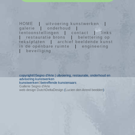
HOME
|
uitvoering kunstwerken
|
galerie
|
onderhoud
|
tentoonstellingen
|
contact
|
links
|
restauratie brons
|
belettering op
tekstplaten
|
archief beeldende kunst
in de openbare ruimte
|
engineering
|
beveiliging
copyright©Segno d'Arte | uitvoering, restauratie, onderhoud en
advisering kunstwerken
kunstwerken
©
betreffende kunstenaars
Gallerie Segno d'Arte
web design DutchDeltaDesign
(
Lucien den Arend beelden
)