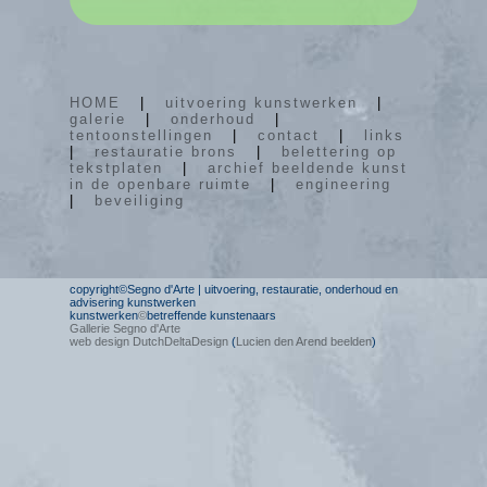
HOME
|
uitvoering kunstwerken
|
galerie
|
onderhoud
|
tentoonstellingen
|
contact
|
links
|
restauratie brons
|
belettering op
tekstplaten
|
archief beeldende kunst
in de openbare ruimte
|
engineering
|
beveiliging
copyright©Segno d'Arte | uitvoering, restauratie, onderhoud en
advisering kunstwerken
kunstwerken
©
betreffende kunstenaars
Gallerie Segno d'Arte
web design DutchDeltaDesign
(
Lucien den Arend beelden
)