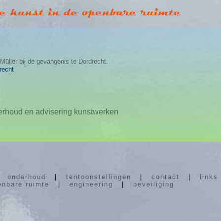
recht
erhoud en advisering kunstwerken
|
onderhoud
|
tentoonstellingen
|
contact
|
links
enbare ruimte
|
engineering
|
beveiliging