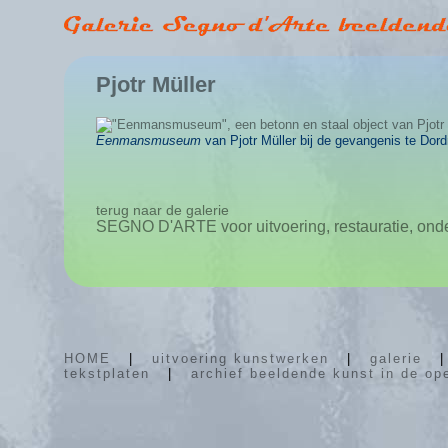
Pjotr Müller
Eenmansmuseum
van Pjotr Müller bij de gevangenis te Dord
terug naar de galerie
SEGNO D'ARTE voor uitvoering, restauratie, ond
HOME
|
uitvoering kunstwerken
|
galerie
tekstplaten
|
archief beeldende kunst in de op