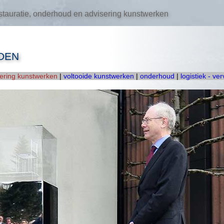
tauratie, onderhoud en advisering kunstwerken
DEN
oering kunstwerken
|
voltooide kunstwerken
|
onderhoud
|
logistiek - ve