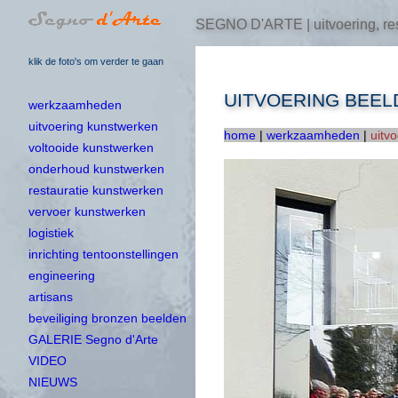
SEGNO D'ARTE | uitvoering, res
klik de foto's om verder te gaan
UITVOERING BEEL
werkzaamheden
uitvoering kunstwerken
home
|
werkzaamheden
|
uitv
voltooide kunstwerken
onderhoud kunstwerken
restauratie kunstwerken
vervoer kunstwerken
logistiek
inrichting tentoonstellingen
engineering
artisans
beveiliging bronzen beelden
GALERIE Segno d'Arte
VIDEO
NIEUWS