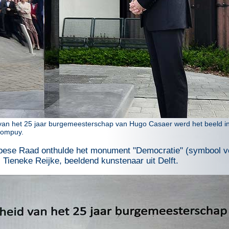
van het 25 jaar burgemeesterschap van Hugo Casaer werd het beeld in
Rompuy.
opese Raad onthulde het monument "Democratie" (symbool vo
 Tieneke Reijke, beeldend kunstenaar uit Delft.