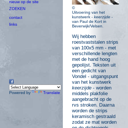
nieuw op de site
©
ZOEKEN
Uitvoering van het
kunstwerk -
keerzijde
-
contact
van Paul de Kort in
links
Beverwijk/Velsen.
Wij hebben
roestvaststalen strips
van 100x5 mm - met
verschillende lengten
met de hand hoog
gepolijst. Teksten uit
een gedicht van
Vondel - uitgangspunt
van het kunstwerk
keerzijde
- worden
Powered by
Translate
middels plakfolie
aangebracht op de
rvs stroken. Daarna
worden de strips
keramisch gestraald
zodat ze mat worden
en de dichtregels