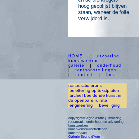
hoog gepolijst blijven
staan, waneer de folie
verwijderd is.
HOME
|
uitvoering
kunstwerken
|
galerie
|
onderhoud
|
tentoonstellingen
|
contact
|
links
restauratie brons
belettering op tekstplaten
archief beeldende kunst in
de openbare ruimte
engineering
beveiliging
copyright©Segno d'Arte | uitvoering,
restauratie, onderhoud en advisering
kunstwerken
kunstwerken
©
betreffende
kunstenaars
Gallerie Segno d'Arte