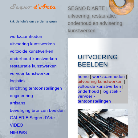
SEGNO D'ARTE |
uitvoering, restauratie,
klik de foto's om verder te gaan
onderhoud en advisering
kunstwerken
werkzaamheden
uitvoering kunstwerken
voltooide kunstwerken
UITVOERING
onderhoud kunstwerken
BEELDEN
restauratie kunstwerken
vervoer kunstwerken
home
|
werkzaamheden
|
logistiek
uitvoering kunstwerken
|
voltooide kunstwerken
|
inrichting tentoonstellingen
onderhoud
|
logistiek -
engineering
vervoer -
tentoonstellingen
artisans
beveiliging bronzen beelden
GALERIE Segno d'Arte
VIDEO
NIEUWS