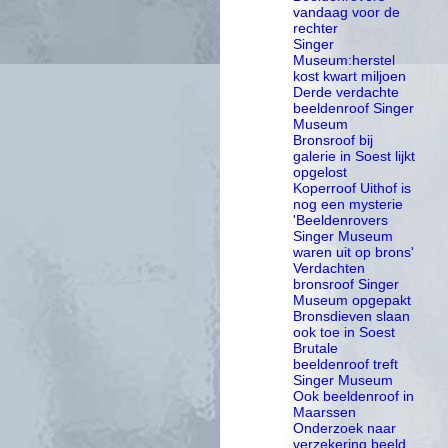
vandaag voor de
rechter
Singer
Museum:herstel
kost kwart miljoen
Derde verdachte
beeldenroof Singer
Museum
Bronsroof bij
galerie in Soest lijkt
opgelost
Koperroof Uithof is
nog een mysterie
'Beeldenrovers
Singer Museum
waren uit op brons'
Verdachten
bronsroof Singer
Museum opgepakt
Bronsdieven slaan
ook toe in Soest
Brutale
beeldenroof treft
Singer Museum
Ook beeldenroof in
Maarssen
Onderzoek naar
verzekering beeld