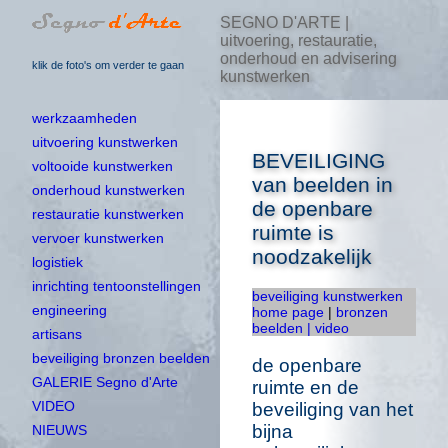
SEGNO D'ARTE |
uitvoering, restauratie,
onderhoud en advisering
klik de foto's om verder te gaan
kunstwerken
werkzaamheden
uitvoering kunstwerken
BEVEILIGING
voltooide kunstwerken
van beelden in
onderhoud kunstwerken
de openbare
restauratie kunstwerken
ruimte is
vervoer kunstwerken
noodzakelijk
logistiek
inrichting tentoonstellingen
beveiliging kunstwerken
engineering
home page
|
bronzen
beelden
| video
artisans
beveiliging bronzen beelden
de openbare
GALERIE Segno d'Arte
ruimte en de
VIDEO
beveiliging van het
bijna
NIEUWS