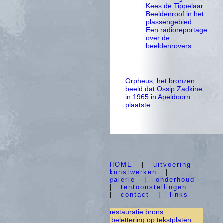
Kees de Tippelaar
Beeldenroof in het
plassengebied
Een radioreportage
over de
beeldenrovers.
Orpheus, het bronzen
beeld dat Ossip Zadkine
in 1965 in Apeldoorn
plaatste
HOME
|
uitvoering
kunstwerken
|
galerie
|
onderhoud
|
tentoonstellingen
|
contact
|
links
restauratie brons
belettering op tekstplaten