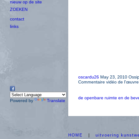
nieuw op de site
ZOEKEN
contact
links
oscardu26
May 23, 2010
Ossi
Commentaire vidéo de l'œuvre d
de openbare ruimte en de bevei
Powered by
Translate
HOME
|
uitvoering kunstw