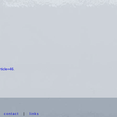
rticle=46
.
|
contact
|
links