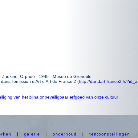
p Zadkine, Orphée - 1948 - Musée de Grenoble.
ans l'émission d'Art d'Art de France 2 (
http://dartdart.france2.fr/?id_a
liging van het bijna onbeveiligbaar erfgoed van onze cultuur
erken
|
galerie
|
onderhoud
|
tentoonstellingen