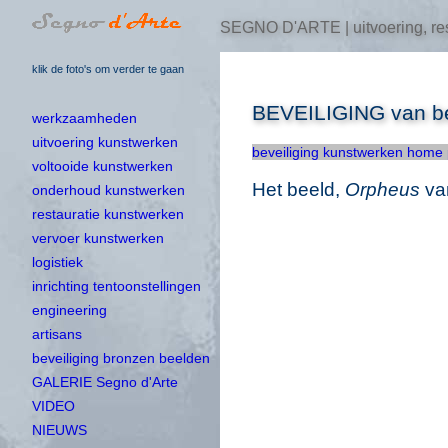
SEGNO D'ARTE | uitvoering, res
klik de foto's om verder te gaan
BEVEILIGING van bee
werkzaamheden
uitvoering kunstwerken
beveiliging kunstwerken home
voltooide kunstwerken
Het beeld,
Orpheus
van
onderhoud kunstwerken
restauratie kunstwerken
vervoer kunstwerken
logistiek
inrichting tentoonstellingen
engineering
artisans
beveiliging bronzen beelden
GALERIE Segno d'Arte
VIDEO
NIEUWS